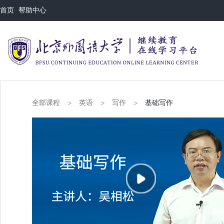
首页
帮助中心
全部课程
英语
写作
基础写作
>
>
>
This
is
a
modal
视频因格式不支持或者服务器或网络的问题无法加载
window.
Error Code : 4