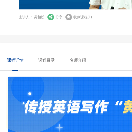
主讲人： 吴相松
分享
收藏课程
(
1
)
课程详情
课程目录
名师介绍