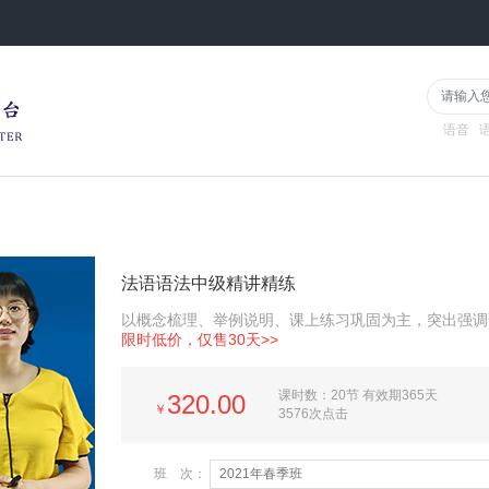
语音
法语语法中级精讲精练
以概念梳理、举例说明、课上练习巩固为主，突出强调
限时低价，仅售30天>>
课时数：20节 有效期365天
320.00
￥
3576次点击
班 次
：