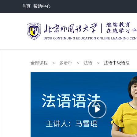
首页
帮助中心
全部课程
多语种
法语
法语中级语法
>
>
>
播
放