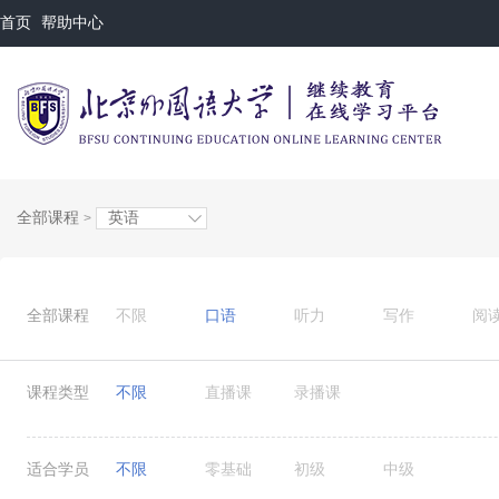
首页
帮助中心
全部课程
英语
>
全部课程
不限
口语
听力
写作
阅
课程类型
不限
直播课
录播课
适合学员
不限
零基础
初级
中级