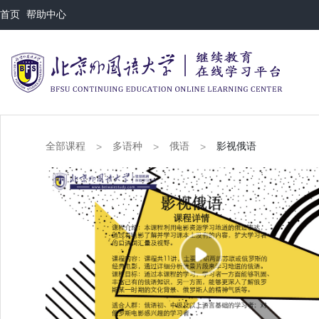
首页
帮助中心
全部课程
多语种
俄语
影视俄语
>
>
>
This
is
a
modal
视频因格式不支持或者服务器或网络的问题无法加载
window.
Error Code : 4