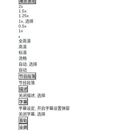
播放速度
2x
1.5x
1.25x
1x
, 选择
0.5x
1x
全高清
高清
标清
流畅
自动
, 选择
自动
节目段落
节目段落
描述
关闭描述
, 选择
字幕
字幕设定
, 开启字幕设置弹窗
关闭字幕
, 选择
音轨
全屏